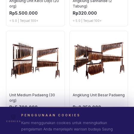
Angklung Unit Kecil Udjo (20
Angklung Sarinande (2
org)
Tabung)
Rp5.500.000
Rp320.000
⭐ 5.0 | Terjual 100+
⭐ 5.0 | Terjual 100+
Unit Medium Padaeng (30
Angklung Unit Besar Padaeng
org)
Rp5.700.000
Rp9.350.000
🍪
⭐ 5.0 | Terjual 100+
⭐ 5.0 | Terjual 100+
PENGGUNAAN COOKIES
COOKIES
Kami menggunakan cookies untuk meningkatkan
pengalaman Anda menjelajahi warisan budaya Saung