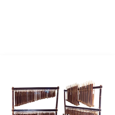
PESAN
ANGKLUNG BESAR UDJO (40
BERANDA
›
|
ANGKLUNG
ORG)